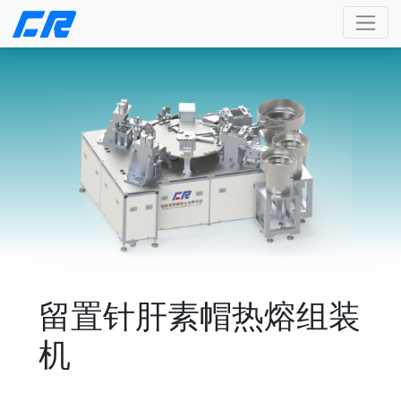
留置针肝素帽热熔组装
机