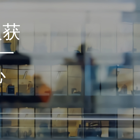
人获
一
心