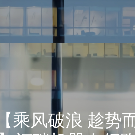
【乘风破浪 趁势