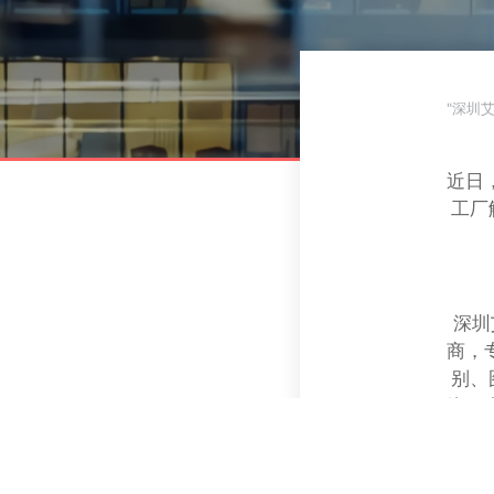
"深圳
公司新闻
近日
工厂
深圳
商，
别、
缘平