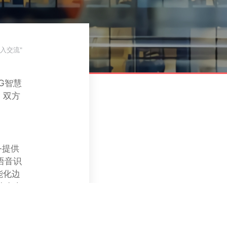
入交流"
展会信息
G智慧
，双方
务提供
语音识
能化边
业生态